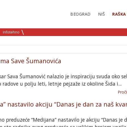
BEOGRAD
NIŠ
RAŠKA
Infotehno
kama Save Šumanovića
kar Sava Šumanović nalazio je inspiraciju svuda oko se
 radove u polju leti, letnje pejzaže iz okoline Šida i...
Proči
a” nastavilo akciju “Danas je dan za naš kvar
 preduzeće “Medijana” nastavilo je akciju “Danas je 
ko sto radnika ovog preduzeća sa velikim brojem vozila i