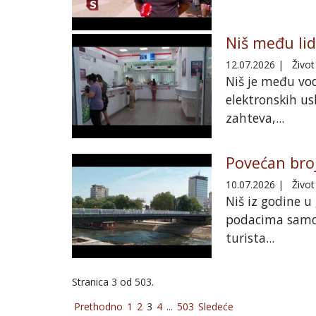
Niš među lid
12.07.2026
|
Život
Niš je među vo
elektronskih us
zahteva,...
Povećan broj
10.07.2026
|
Život
Niš iz godine u
podacima samo 
turista...
Stranica 3 od 503.
Prethodno
1
2
3
4
...
503
Sledeće