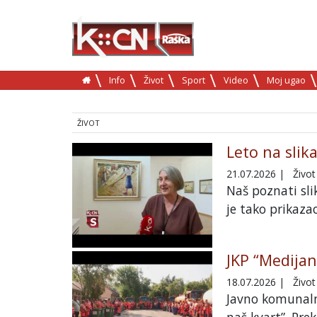
Info
Život
Sport
Video
Moj ugao
ŽIVOT
Leto na sli
21.07.2026
|
Život
Naš poznati sli
je tako prikazao
JKP “Medijan
18.07.2026
|
Život
Javno komunalno
naš kvart”. Pre