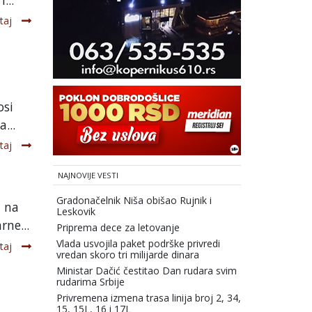
taj
a
osi
...
taj
NAJNOVIJE VESTI
Gradonačelnik Niša obišao Rujnik i
a na
Leskovik
ne...
Priprema dece za letovanje
Vlada usvojila paket podrške privredi
taj
vredan skoro tri milijarde dinara
Ministar Dačić čestitao Dan rudara svim
rudarima Srbije
Privremena izmena trasa linija broj 2, 34,
15, 15L, 16 i 17L