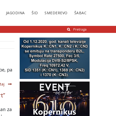
JAGODINA
ŠID
SMEDEREVO
ŠABAC
Pretraga
be, pa
taj
t”
dan za
...