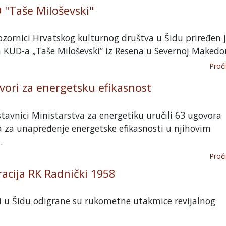
 "Taše Miloševski"
zornici Hrvatskog kulturnog društva u Šidu priređen 
 KUD-a „Taše Miloševski” iz Resena u Severnoj Makedon
Proči
ori za energetsku efikasnost
tavnici Ministarstva za energetiku uručili 63 ugovora
 za unapređenje energetske efikasnosti u njihovim
.
Proči
acija RK Radnički 1958
i u Šidu odigrane su rukometne utakmice revijalnog