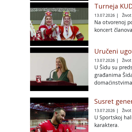
Turneja KUD
13.07.2026
|
Život
Na otvorenoj po
koncert članova
Uručeni ugov
13.07.2026
|
Život
U Šidu su preds
građanima Šida
domaćinstvima
Susret gener
13.07.2026
|
Život
U Sportskoj hal
karaktera.