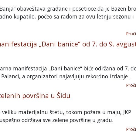
 Banja“ obaveštava građane i posetioce da je Bazen bro
adno kupatilo, počeo sa radom za ovu letnju sezonu i
Proči
nifestacija „Dani banice“ od 7. do 9. avgus
i
arna manifestacija „Dani banice“ biće održana od 7. do
Palanci, a organizatori najavljuju rekordno izdanje...
Proči
elenih površina u Šidu
o veliku materijalnu štetu, tokom požara u maju, JKP
uspešno održava sve zelene površine u gradu.
Proči