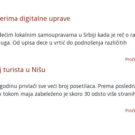
erima digitalne uprave
dećim lokalnim samoupravama u Srbiji kada je reč o r
luga. Od upisa dece u vrtić do podnošenja različitih
Proči
 turista u Nišu
 godinu privlači sve veći broj posetilaca. Prema posled
tokom maja zabeleženo je skoro 30 odsto više strani
Proči