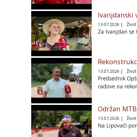
Ivanjdanski 
13.07.2026
|
Život
Za Ivanjdan se 
Rekonstrukci
13.07.2026
|
Život
Predsednik Opšt
radove na rekon
Održan MTB 
13.07.2026
|
Život
Na Lipovači por