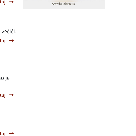
taj
večići.
taj
o je
taj
taj