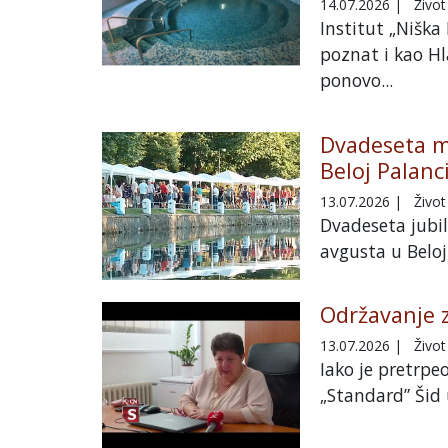
14.07.2026
|
Život
Institut „Niška
poznat i kao Hl
ponovo...
Dvadeseta ma
Beloj Palanc
13.07.2026
|
Život
Dvadeseta jubil
avgusta u Beloj 
Održavanje z
13.07.2026
|
Život
Iako je pretrpe
„Standard” Šid 