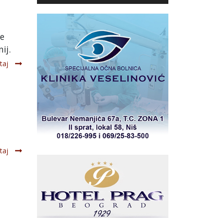
je
ij.
taj
taj