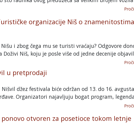
Proči
Turističke organizacije Niš o znamenitostim
u Nišu i zbog čega mu se turisti vraćaju? Odgovore don
 Doživi Niš, koju je posle više od jedne decenije objavila
Proči
il u pretprodaji
Nišvil džez festivala biće održan od 13. do 16. avgust
rđave. Organizatori najavljuju bogat program, legendar
Proči
 ponovo otvoren za posetioce tokom letnje