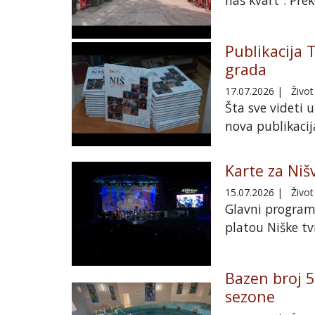
Publikacija 
grada
17.07.2026
|
Život
Šta sve videti 
nova publikacija
Karte za Nišv
15.07.2026
|
Život
Glavni program 
platou Niške tv
Bazen broj 5
sezone