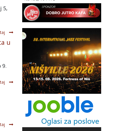
j 5,
taj
ta u
 9.
taj
taj