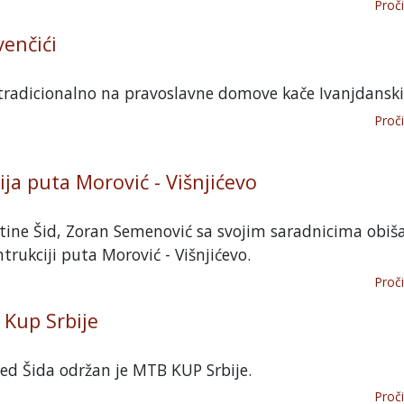
Proči
venčići
tradicionalno na pravoslavne domove kače Ivanjdanski 
Proči
ja puta Morović - Višnjićevo
ine Šid, Zoran Semenović sa svojim saradnicima obiša
trukciji puta Morović - Višnjićevo.
Proči
Kup Srbije
ed Šida održan je MTB KUP Srbije.
Proči