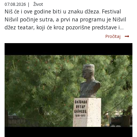
07.08.2026
|
Život
Niš će i ove godine biti u znaku džeza. Festival
Nišvil počinje sutra, a prvi na programu je Nišvil
džez teatar, koji će kroz pozorišne predstave i...
Pročitaj