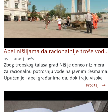
Apel nišlijama da racionalnije troše vodu
05.08.2026
|
Info
Zbog tropskog talasa grad Niš je doneo niz mera
za racionalnu potrošnju vode na javnim česmama.
Upućen je i apel građanima da, dok traju visoke...
Pročitaj