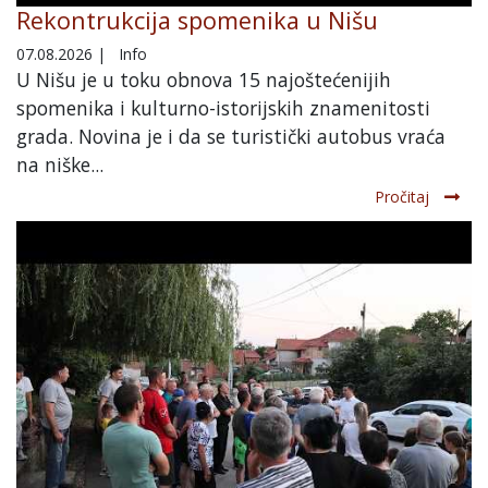
Rekontrukcija spomenika u Nišu
07.08.2026
|
Info
U Nišu je u toku obnova 15 najoštećenijih
spomenika i kulturno-istorijskih znamenitosti
grada. Novina je i da se turistički autobus vraća
na niške...
Pročitaj