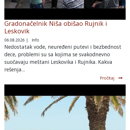
Gradonačelnik Niša obišao Rujnik i
Leskovik
06.08.2026
|
Info
Nedostatak vode, neuređeni putevi i bezbednost
dece, problemi su sa kojima se svakodnevno
suočavaju meštani Leskovika i Rujnika. Kakva
rešenja...
Pročitaj