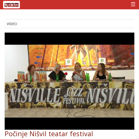
☰
VIDEO
Počinje Nišvil teatar festival