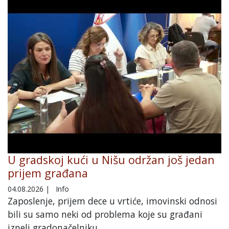
U gradskoj kući u Nišu održan još jedan
prijem građana
04.08.2026
|
Info
Zaposlenje, prijem dece u vrtiće, imovinski odnosi
bili su samo neki od problema koje su građani
izneli gradonačelniku.