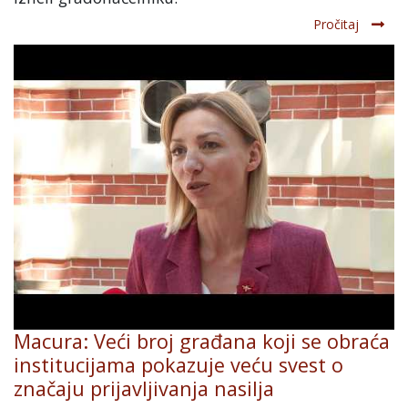
Pročitaj
Macura: Veći broj građana koji se obraća
institucijama pokazuje veću svest o
značaju prijavljivanja nasilja