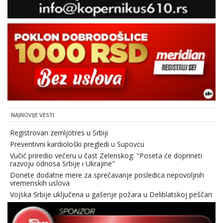
NAJNOVIJE VESTI
Registrovan zemljotres u Srbiji
Preventivni kardiološki pregledi u Supovcu
Vučić priredio večeru u čast Zelenskog: "Poseta će doprineti
razvoju odnosa Srbije i Ukrajine"
Donete dodatne mere za sprečavanje posledica nepovoljnih
vremenskih uslova
Vojska Srbije uključena u gašenje požara u Deliblatskoj peščari