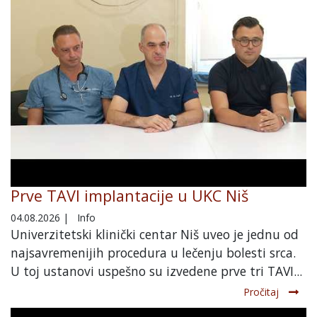
Prve TAVI implantacije u UKC Niš
04.08.2026
|
Info
Univerzitetski klinički centar Niš uveo je jednu od
najsavremenijih procedura u lečenju bolesti srca.
U toj ustanovi uspešno su izvedene prve tri TAVI...
Pročitaj