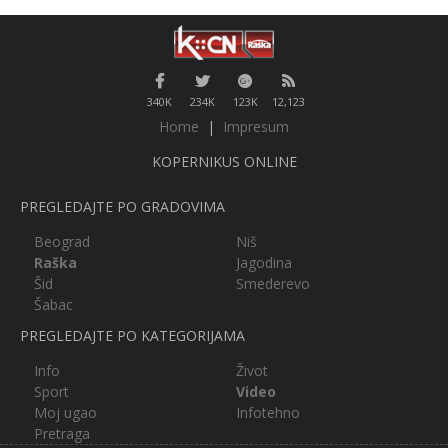
340K
234K
123K
12,123
Home
|
Impresum
KOPERNIKUS ONLINE
PREGLEDAJTE PO GRADOVIMA
Beograd
Niš
Raška
Jagodina
Šid
Smederevo
Šabac
PREGLEDAJTE PO KATEGORIJAMA
Info
Život
Sport
Video
Moj ugao
Infotehno
Pretraga