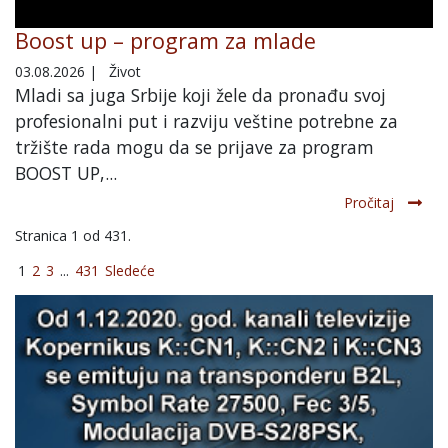
Boost up – program za mlade
03.08.2026
|
Život
Mladi sa juga Srbije koji žele da pronađu svoj
profesionalni put i razviju veštine potrebne za
tržište rada mogu da se prijave za program
BOOST UP,...
Pročitaj
Stranica 1 od 431.
1
2
3
...
431
Sledeće