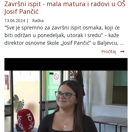
Završni ispit - mala matura i radovi u OŠ
Josif Pančić
13.06.2024
|
Raška
"Sve je spremno za završni ispit osmaka, koji će
biti održan u ponedeljak, utorak i sredu“ – kaže
direktor osnovne škole „Josif Pančić“ u Baljevcu, ...
Pročitaj