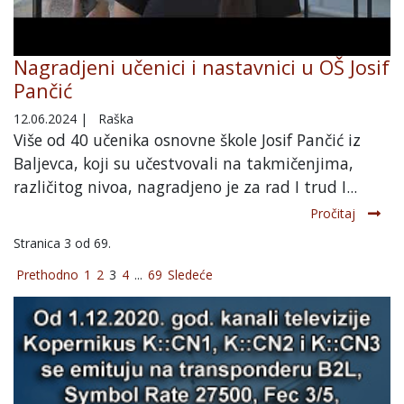
Nagradjeni učenici i nastavnici u OŠ Josif
Pančić
12.06.2024
|
Raška
Više od 40 učenika osnovne škole Josif Pančić iz
Baljevca, koji su učestvovali na takmičenjima,
različitog nivoa, nagradjeno je za rad I trud I...
Pročitaj
Stranica 3 od 69.
Prethodno
1
2
3
4
...
69
Sledeće