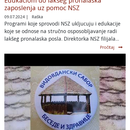
Edukaciom do lakšeg pronalaska
zaposlenja uz pomoc NSZ
09.07.2024
|
Raška
Programi koje sprovodi NSZ ukljucuju i edukacije
koje se odnose na stručno osposobljavanje radi
lakšeg pronalaska posla. Direktorka NSZ filijala...
Pročitaj