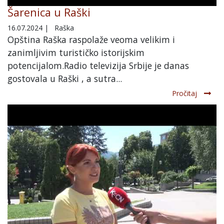
Šarenica u Raški
16.07.2024
|
Raška
Opština Raška raspolaže veoma velikim i
zanimljivim turističko istorijskim
potencijalom.Radio televizija Srbije je danas
gostovala u Raški , a sutra...
Pročitaj