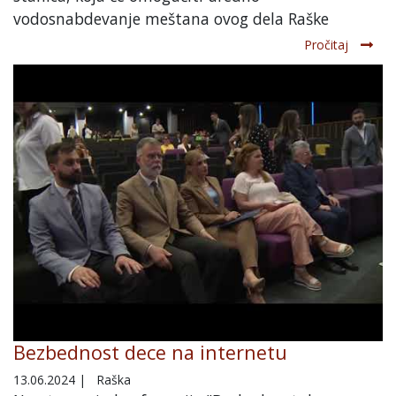
vodosnabdevanje meštana ovog dela Raške
Pročitaj
Bezbednost dece na internetu
13.06.2024
|
Raška