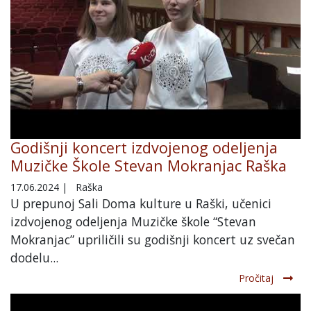
Godišnji koncert izdvojenog odeljenja
Muzičke Škole Stevan Mokranjac Raška
17.06.2024
|
Raška
U prepunoj Sali Doma kulture u Raški, učenici
izdvojenog odeljenja Muzičke škole “Stevan
Mokranjac” upriličili su godišnji koncert uz svečan
dodelu...
Pročitaj