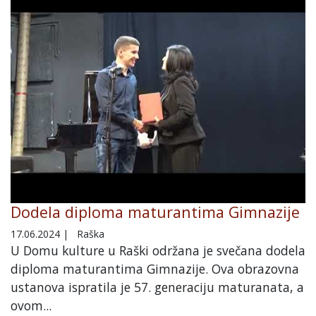
Dodela diploma maturantima Gimnazije
17.06.2024
|
Raška
U Domu kulture u Raški održana je svečana dodela
diploma maturantima Gimnazije. Ova obrazovna
ustanova ispratila je 57. generaciju maturanata, a
ovom...