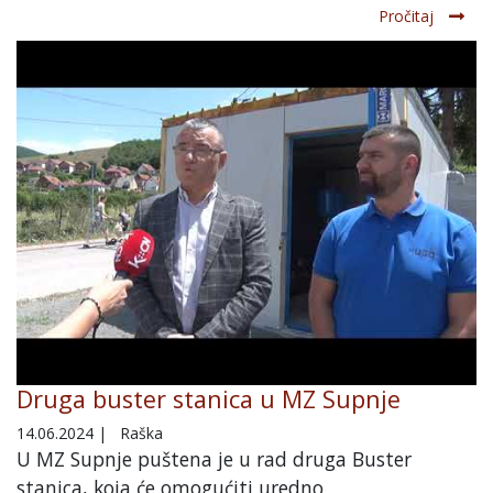
Pročitaj
Druga buster stanica u MZ Supnje
14.06.2024
|
Raška
U MZ Supnje puštena je u rad druga Buster
stanica, koja će omogućiti uredno