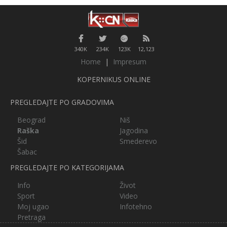
340K
234K
123K
12,123
Home
|
Impresum
KOPERNIKUS ONLINE
PREGLEDAJTE PO GRADOVIMA
Beograd
Niš
Raška
Jagodina
Šid
Smederevo
Šabac
PREGLEDAJTE PO KATEGORIJAMA
Info
Život
Sport
Video
Moj ugao
Infotehno
Pretraga