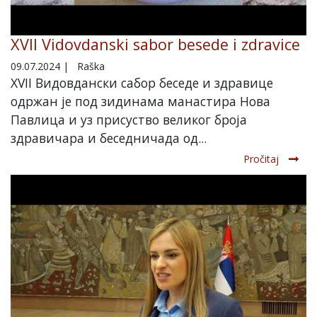
XVII Vidovdanski sabor besede i zdravice
09.07.2024
|
Raška
XVII Видовдански сабор беседе и здравице
одржан је под зидинама манастира Нова
Павлица и уз присуство великог броја
здравичара и беседничада од...
Pročitaj