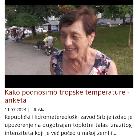
Kako podnosimo tropske temperature -
anketa
11.07.2024
|
Raška
Republički Hidrometereološki zavod Srbije izdao je
upozorenje na dugotrajan toplotni talas izrazitog
intenziteta koji je već počeo u našoj zemlji....