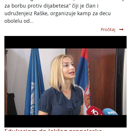
za borbu protiv dijabetesa“ čiji je član i
udruženjeiz Raške, organizuje kamp za decu
obolelu od...
Pročitaj