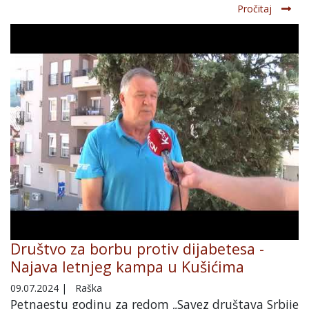
Pročitaj
Društvo za borbu protiv dijabetesa -
Najava letnjeg kampa u Kušićima
09.07.2024
|
Raška
Petnaestu godinu za redom „Savez društava Srbije