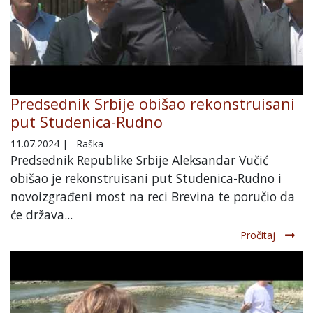
Predsednik Srbije obišao rekonstruisani
put Studenica-Rudno
11.07.2024
|
Raška
Predsednik Republike Srbije Aleksandar Vučić
obišao je rekonstruisani put Studenica-Rudno i
novoizgrađeni most na reci Brevina te poručio da
će država...
Pročitaj