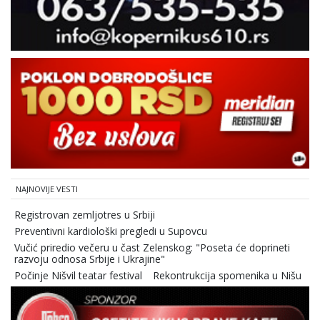
NAJNOVIJE VESTI
Registrovan zemljotres u Srbiji
Preventivni kardiološki pregledi u Supovcu
Vučić priredio večeru u čast Zelenskog: "Poseta će doprineti
razvoju odnosa Srbije i Ukrajine"
Počinje Nišvil teatar festival
Rekontrukcija spomenika u Nišu