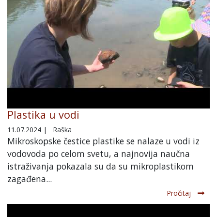
Plastika u vodi
11.07.2024
|
Raška
Mikroskopske čestice plastike se nalaze u vodi iz
vodovoda po celom svetu, a najnovija naučna
istraživanja pokazala su da su mikroplastikom
zagađena...
Pročitaj