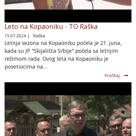
Leto na Kopaoniku - TO Raška
15.07.2024
|
Raška
Letnja sezona na Kopaoniku počela je 21. juna,
kada su JP "Skijališta Srbije" počela sa letnjim
režimom rada. Ovog leta na Kopaoniku je
posetiocima na...
Pročitaj