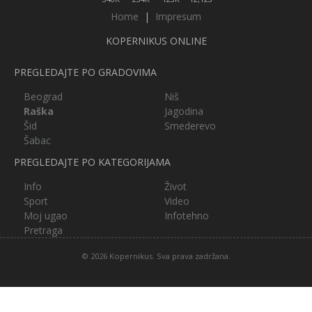
Home
|
Impresum
KOPERNIKUS ONLINE
PREGLEDAJTE PO GRADOVIMA
Beograd
Niš
Raška
Jagodina
Šid
Smederevo
Šabac
PREGLEDAJTE PO KATEGORIJAMA
Info
Život
Sport
Video
Moj ugao
Infotehno
Pretraga
© 2026 Kopernikus. Sva prava zadržana.