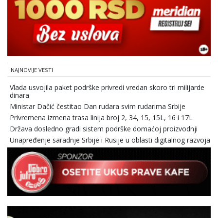
NAJNOVIJE VESTI
Vlada usvojila paket podrške privredi vredan skoro tri milijarde
dinara
Ministar Dačić čestitao Dan rudara svim rudarima Srbije
Privremena izmena trasa linija broj 2, 34, 15, 15L, 16 i 17L
Država dosledno gradi sistem podrške domaćoj proizvodnji
Unapređenje saradnje Srbije i Rusije u oblasti digitalnog razvoja