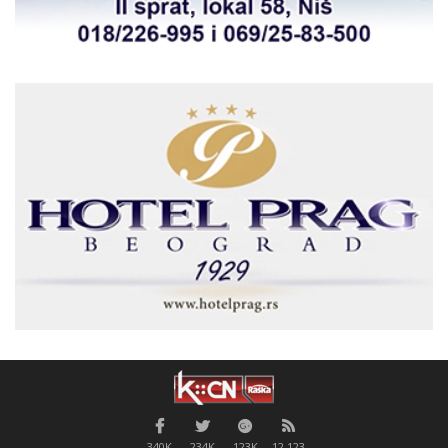
340K
234K
123K
12,123