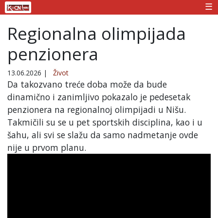
☰
Regionalna olimpijada
penzionera
13.06.2026
|
Život
Da takozvano treće doba može da bude
dinamično i zanimljivo pokazalo je pedesetak
penzionera na regionalnoj olimpijadi u Nišu.
Takmičili su se u pet sportskih disciplina, kao i u
šahu, ali svi se slažu da samo nadmetanje ovde
nije u prvom planu.