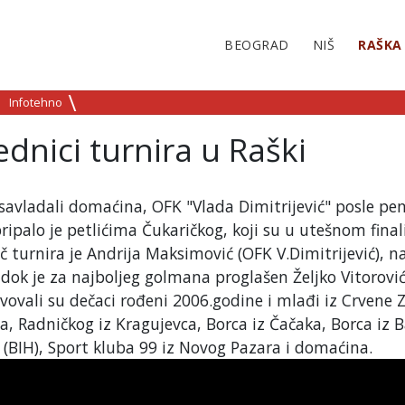
BEOGRAD
NIŠ
RAŠKA
Infotehno
ednici turnira u Raški
savladali domaćina, OFK "Vlada Dimitrijević" posle pen
ripalo je petlićima Čukaričkog, koji su u utešnom final
ač turnira je Andrija Maksimović (OFK V.Dimitrijević), na
 dok je za najboljeg golmana proglašen Željko Vitorović
ovali su dečaci rođeni 2006.godine i mlađi iz Crvene 
a, Radničkog iz Kragujevca, Borca iz Čačaka, Borca iz 
 (BIH), Sport kluba 99 iz Novog Pazara i domaćina.