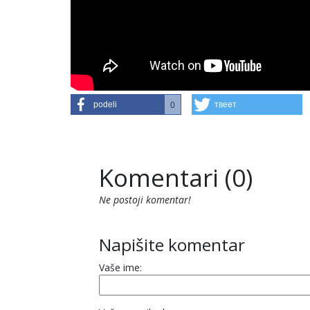
podeli
твеет
0
Komentari (0)
Ne postoji komentar!
Napišite komentar
Vaše ime: