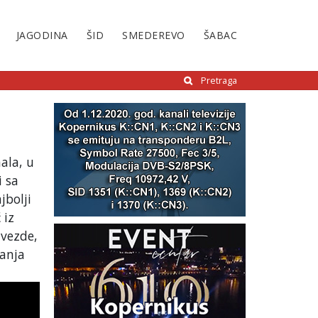
JAGODINA
ŠID
SMEDEREVO
ŠABAC
Pretraga
ala, u
i sa
jbolji
 iz
Zvezde,
Banja