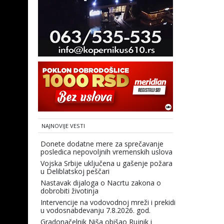
NAJNOVIJE VESTI
Donete dodatne mere za sprečavanje
posledica nepovoljnih vremenskih uslova
Vojska Srbije uključena u gašenje požara
u Deliblatskoj peščari
Nastavak dijaloga o Nacrtu zakona o
dobrobiti životinja
Intervencije na vodovodnoj mreži i prekidi
u vodosnabdevanju 7.8.2026. god.
Gradonačelnik Niša obišao Rujnik i