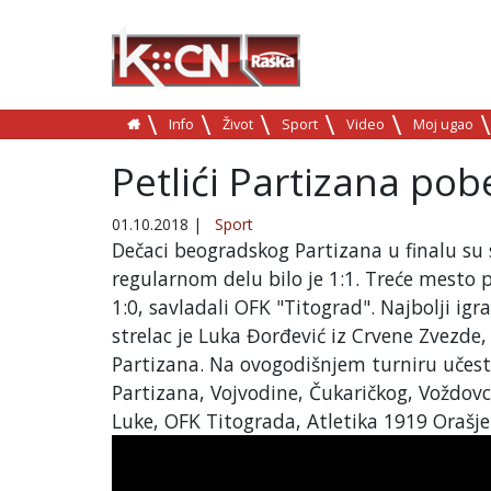
Info
Život
Sport
Video
Moj ugao
Petlići Partizana pob
01.10.2018
|
Sport
Dečaci beogradskog Partizana u finalu su 
regularnom delu bilo je 1:1. Treće mesto p
1:0, savladali OFK "Titograd". Najbolji igr
strelac je Luka Đorđević iz Crvene Zvezde,
Partizana. Na ovogodišnjem turniru učestv
Partizana, Vojvodine, Čukaričkog, Voždovc
Luke, OFK Titograda, Atletika 1919 Orašje