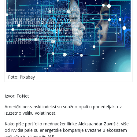
Foto: Pixabay
Izvor: FoNet
Američki berzanski indeksi su snažno opali u ponedeljak, uz
izuzetno veliku volatilnost.
Kako piše portfolio mednadžer Ilirike Aleksaandar Zavrišić, više
od Nvidia pale su energetske kompanije uvezane u ekosistem
veštačke inteligencije (AI).