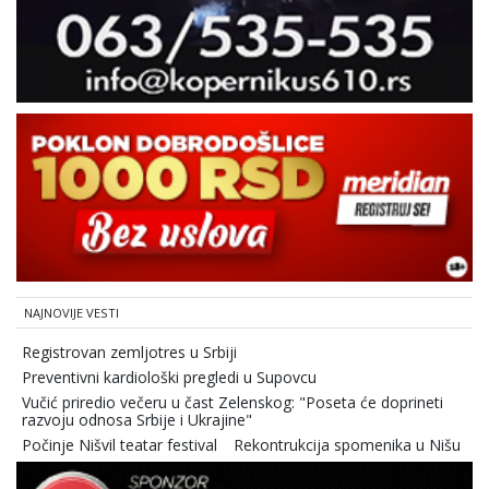
NAJNOVIJE VESTI
Registrovan zemljotres u Srbiji
Preventivni kardiološki pregledi u Supovcu
Vučić priredio večeru u čast Zelenskog: "Poseta će doprineti
razvoju odnosa Srbije i Ukrajine"
Počinje Nišvil teatar festival
Rekontrukcija spomenika u Nišu