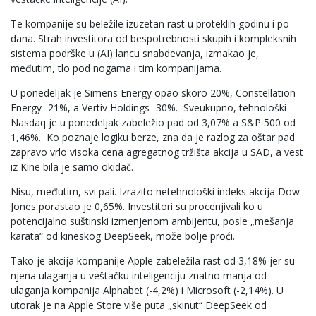
Te kompanije su beležile izuzetan rast u proteklih godinu i po
dana. Strah investitora od bespotrebnosti skupih i kompleksnih
sistema podrške u (AI) lancu snabdevanja, izmakao je,
međutim, tlo pod nogama i tim kompanijama.
U ponedeljak je Simens Energy opao skoro 20%, Constellation
Energy -21%, a Vertiv Holdings -30%. Sveukupno, tehnološki
Nasdaq je u ponedeljak zabeležio pad od 3,07% a S&P 500 od
1,46%. Ko poznaje logiku berze, zna da je razlog za oštar pad
zapravo vrlo visoka cena agregatnog tržišta akcija u SAD, a vest
iz Kine bila je samo okidač.
Nisu, međutim, svi pali. Izrazito netehnološki indeks akcija Dow
Jones porastao je 0,65%. Investitori su procenjivali ko u
potencijalno suštinski izmenjenom ambijentu, posle „mešanja
karata“ od kineskog DeepSeek, može bolje proći.
Tako je akcija kompanije Apple zabeležila rast od 3,18% jer su
njena ulaganja u veštačku inteligenciju znatno manja od
ulaganja kompanija Alphabet (-4,2%) i Microsoft (-2,14%). U
utorak je na Apple Store više puta „skinut“ DeepSeek od