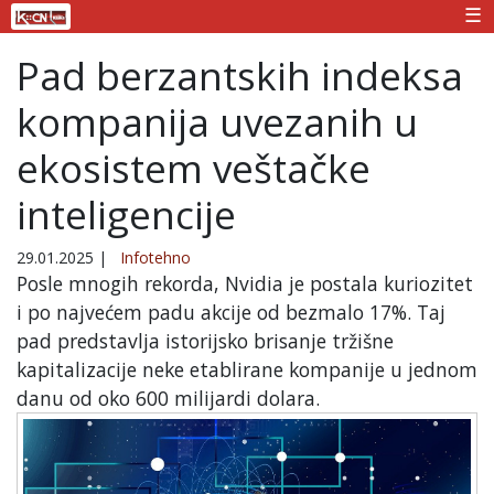
☰
Pad berzantskih indeksa
kompanija uvezanih u
ekosistem veštačke
inteligencije
29.01.2025
|
Infotehno
Posle mnogih rekorda, Nvidia je postala kuriozitet
i po najvećem padu akcije od bezmalo 17%. Taj
pad predstavlja istorijsko brisanje tržišne
kapitalizacije neke etablirane kompanije u jednom
danu od oko 600 milijardi dolara.