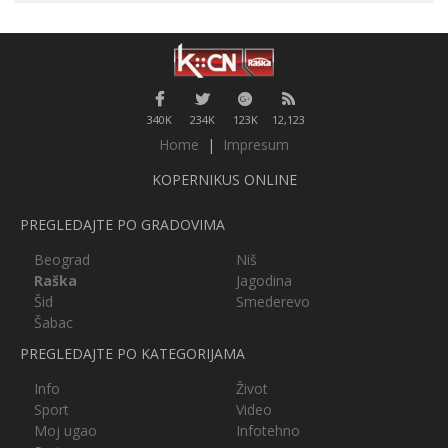
340K
234K
123K
12,123
Home
|
Impresum
KOPERNIKUS ONLINE
PREGLEDAJTE PO GRADOVIMA
Beograd
Niš
Raška
Jagodina
Šid
Smederevo
Šabac
PREGLEDAJTE PO KATEGORIJAMA
Info
Život
Sport
Video
Moj ugao
Infotehno