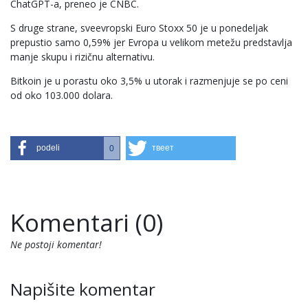
ChatGPT-a, preneo je CNBC.
S druge strane, sveevropski Euro Stoxx 50 je u ponedeljak
prepustio samo 0,59% jer Evropa u velikom metežu predstavlja
manje skupu i rizičnu alternativu.
Bitkoin je u porastu oko 3,5% u utorak i razmenjuje se po ceni
od oko 103.000 dolara.
podeli
твеет
0
Komentari (0)
Ne postoji komentar!
Napišite komentar