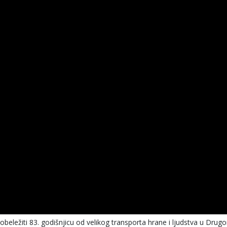
beležiti 83. godišnjicu od velikog transporta hrane i ljudstva u Drug