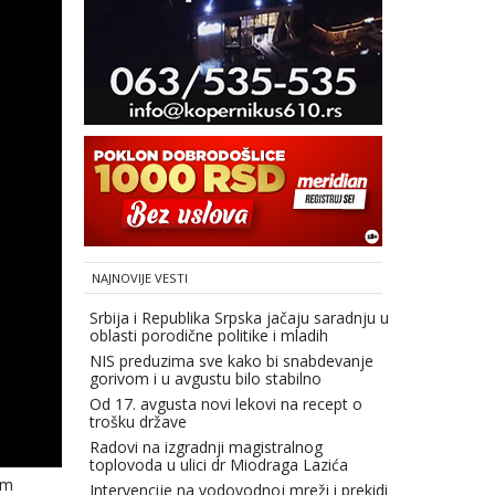
NAJNOVIJE VESTI
Srbija i Republika Srpska jačaju saradnju u
oblasti porodične politike i mladih
NIS preduzima sve kako bi snabdevanje
gorivom i u avgustu bilo stabilno
Od 17. avgusta novi lekovi na recept o
trošku države
Radovi na izgradnji magistralnog
toplovoda u ulici dr Miodraga Lazića
om
Intervencije na vodovodnoj mreži i prekidi