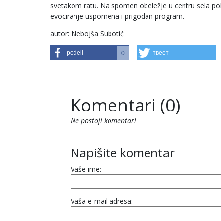
svetakom ratu. Na spomen obeležje u centru sela polo
evociranje uspomena i prigodan program.
autor: Nebojša Subotić
podeli
твеет
0
Komentari (0)
Ne postoji komentar!
Napišite komentar
Vaše ime:
Vaša e-mail adresa: