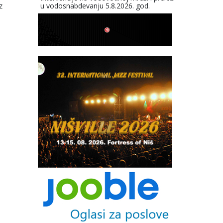
z
u vodosnabdevanju 5.8.2026. god.