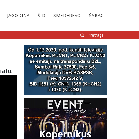
JAGODINA
ŠID
SMEDEREVO
ŠABAC
Pretraga
ratu.