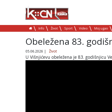
Info
Život
Sport
Video
Moj ugao
Obeležena 83. godišn
05.06.2026
|
Život
U Višnjićevu obeležena je 83. godišnjicu 