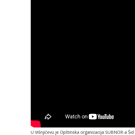
U Višnjićevu je Opštinska organizacija SUBNOR-a Šid o