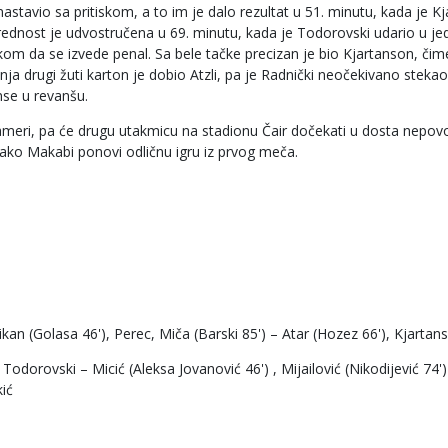
tavio sa pritiskom, a to im je dalo rezultat u 51. minutu, kada je K
rednost je udvostručena u 69. minutu, kada je Todorovski udario u j
ukom da se izvede penal. Sa bele tačke precizan je bio Kjartanson, čim
ja drugi žuti karton je dobio Atzli, pa je Radnički neočekivano stekao 
nse u revanšu.
 nameri, pa će drugu utakmicu na stadionu Čair dočekati u dosta nepovo
 ako Makabi ponovi odličnu igru iz prvog meča.
 Rikan (Golasa 46'), Perec, Miča (Barski 85') – Atar (Hozez 66'), Kjartan
odorovski – Micić (Aleksa Jovanović 46') , Mijailović (Nikodijević 74')
ić