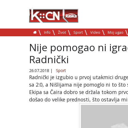
Info
Život
Sport
Video
Moj ugao
Nije pomogao ni igra
Radnički
26.07.2018
|
Sport
Radnički je izgubio u prvoj utakmici druge
sa 2:0, a Nišlijama nije pomoglo ni to što
Ekipa sa Čaira dobro se držala tokom prv
došao do velike prednosti, što ostavlja 