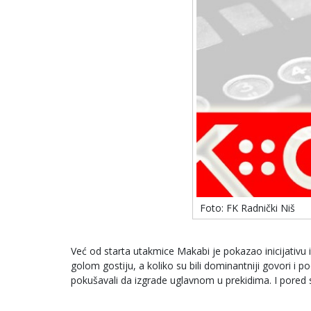
Foto: FK Radnički Niš
Već od starta utakmice Makabi je pokazao inicijativu i 
golom gostiju, a koliko su bili dominantniji govori i p
pokušavali da izgrade uglavnom u prekidima. I pored 