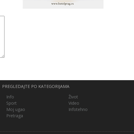
PREGLEDAJTE PO KATEGORIJAMA
Info
Život
Sport
Video
Moj ugao
Infotehno
Pretraga