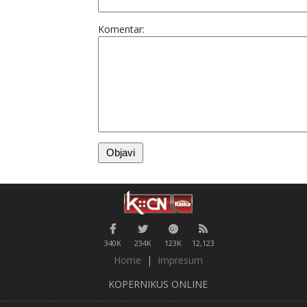
Komentar:
340K
234K
123K
12,123
Home
|
Impresum
KOPERNIKUS ONLINE