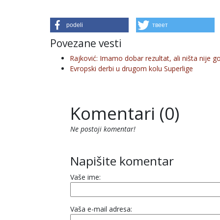
podeli
твеет
Povezane vesti
Rajković: Imamo dobar rezultat, ali ništa nije g
Evropski derbi u drugom kolu Superlige
Komentari (0)
Ne postoji komentar!
Napišite komentar
Vaše ime:
Vaša e-mail adresa: