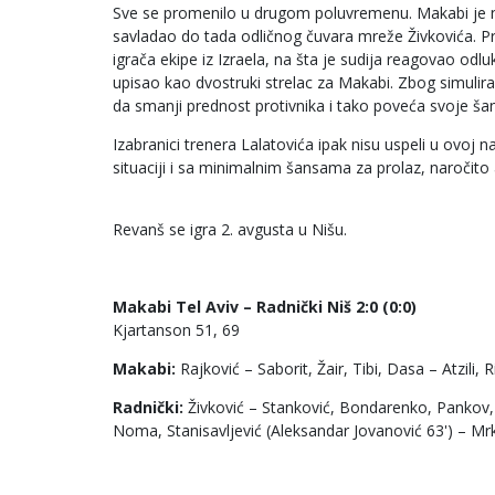
Sve se promenilo u drugom poluvremenu. Makabi je nas
savladao do tada odličnog čuvara mreže Živkovića. P
igrača ekipe iz Izraela, na šta je sudija reagovao odl
upisao kao dvostruki strelac za Makabi. Zbog simuliran
da smanji prednost protivnika i tako poveća svoje ša
Izabranici trenera Lalatovića ipak nisu uspeli u ovoj
situaciji i sa minimalnim šansama za prolaz, naročito
Revanš se igra 2. avgusta u Nišu.
Makabi Tel Aviv – Radnički Niš 2:0 (0:0)
Kjartanson 51, 69
Makabi:
Rajković – Saborit, Žair, Tibi, Dasa – Atzili,
Radnički:
Živković – Stanković, Bondarenko, Pankov, T
Noma, Stanisavljević (Aleksandar Jovanović 63') – Mrk