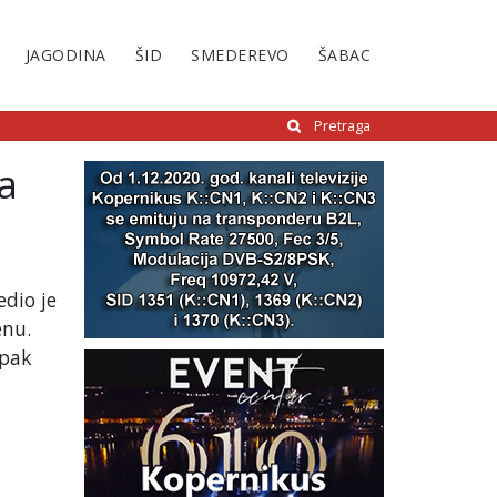
JAGODINA
ŠID
SMEDEREVO
ŠABAC
Pretraga
a
edio je
enu.
ipak