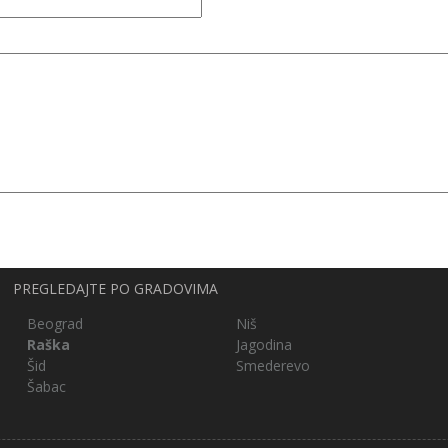
PREGLEDAJTE PO GRADOVIMA
Beograd
Niš
Raška
Jagodina
Šid
Smederevo
Šabac