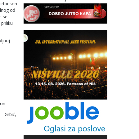
jartanson
ednog od
e se
priliku
ljnoj
son
 – Grbić,