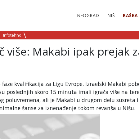
BEOGRAD
NIŠ
RAŠKA
Infotehno
č više: Makabi ipak prejak z
 faze kvalifikacija za Ligu Evrope. Izraelski Makabi pob
 su poslednjih skoro 15 minuta imali igrača više na ter
og poluvremena, ali je Makabi u drugom delu susreta 
minimalne šanse za iznenađenje tokom revanša u Nišu.