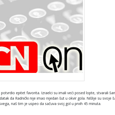
potvrdio epitet favorita. Izraelci su imali veći posed lopte, stvarali ša
odatak da Radnički nije imao nijedan šut u okvir gola. Nišlije su svoje 
svega, naš tim je uspeo da sačuva svoj gol u prvih 45 minuta.