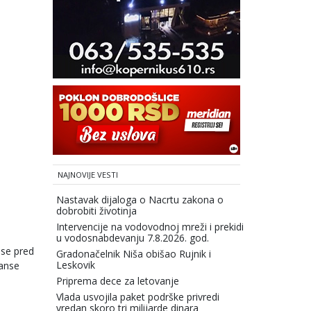
NAJNOVIJE VESTI
Nastavak dijaloga o Nacrtu zakona o
dobrobiti životinja
Intervencije na vodovodnoj mreži i prekidi
u vodosnabdevanju 7.8.2026. god.
nse pred
Gradonačelnik Niša obišao Rujnik i
Leskovik
šanse
Priprema dece za letovanje
Vlada usvojila paket podrške privredi
vredan skoro tri milijarde dinara