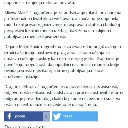
doprinosi smanjenju rizika od povrata.
Mileva Malešić nagrađena je za podsticanje mladih novinara da
profesionalno i kvalitetno izveštavaju, a značajno je doprinela
radu Lokal presa organizovanjem rasprava o statusu i budućoj
perspektivi lokalnih medija u Srbiji, ulozi žena u medijima i
poboljšanju medijske pismenosti.
Dejana Milijić Subić nagrađena je za izvanredno angažovanje u
izradi i ažuriranju nastavnog programa i ishoda učenja za
nastavu i učenje srpskog kao nematernjeg jezika. Doprinela je
povećanju mogućnosti da pripadnici nacionalnih manjina bolje
ovladaju srpskim jezikom, a time i poboljšanju njihove
društvene inkluzije.
Dragomir Milojević nagrađen je za posvećenost nezavisnosti,
odgovornosti i efikasnosti sudstva, a u procesu ustavnih reformi
odigrao je presudnu ulogu kako bi pitanje nezavisnosti sudstva
ostalo u centru pažnje, navedeno je u saopštenju.
podeli
твеет
0
Povezane vesti