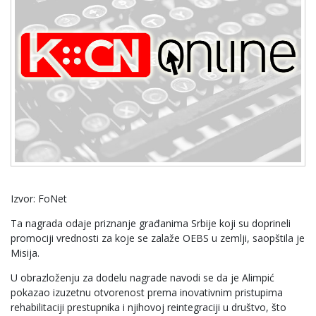
Izvor: FoNet
Ta nagrada odaje priznanje građanima Srbije koji su doprineli
promociji vrednosti za koje se zalaže OEBS u zemlji, saopštila je
Misija.
U obrazloženju za dodelu nagrade navodi se da je Alimpić
pokazao izuzetnu otvorenost prema inovativnim pristupima
rehabilitaciji prestupnika i njihovoj reintegraciji u društvo, što