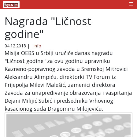
☰
Nagrada "Ličnost
godine"
04.12.2018
|
Info
Misija OEBS u Srbiji uručiće danas nagradu
"Ličnost godine" za ovu godinu upravniku
Kazneno-popravnog zavoda u Sremskoj Mitrovici
Aleksandru Alimpiću, direktorki TV Forum iz
Prijepolja Milevi Malešić, zamenici direktora
Zavoda za unapređivanje obrazovanja i vaspitanja
Dejani Milijić Subić i predsedniku Vrhovnog
kasacionog suda Dragomiru Milojeviću.