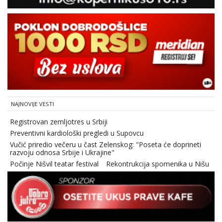
NAJNOVIJE VESTI
Registrovan zemljotres u Srbiji
Preventivni kardiološki pregledi u Supovcu
Vučić priredio večeru u čast Zelenskog: "Poseta će doprineti
razvoju odnosa Srbije i Ukrajine"
Počinje Nišvil teatar festival
Rekontrukcija spomenika u Nišu