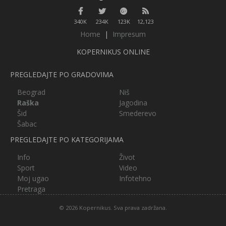
340K
234K
123K
12,123
Home
|
Impresum
KOPERNIKUS ONLINE
PREGLEDAJTE PO GRADOVIMA
Beograd
Niš
Raška
Jagodina
Šid
Smederevo
Šabac
PREGLEDAJTE PO KATEGORIJAMA
Info
Život
Sport
Video
Moj ugao
Infotehno
Pretraga
© 2026 Kopernikus. Sva prava zadržana.