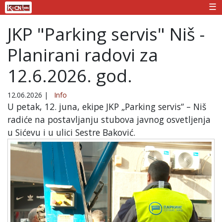
☰
JKP "Parking servis" Niš -
Planirani radovi za
12.6.2026. god.
12.06.2026
|
Info
U petak, 12. juna, ekipe JKP „Parking servis“ – Niš
radiće na postavljanju stubova javnog osvetljenja
u Sićevu i u ulici Sestre Baković.