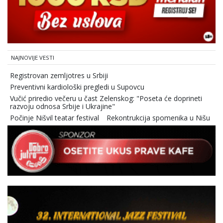
NAJNOVIJE VESTI
Registrovan zemljotres u Srbiji
Preventivni kardiološki pregledi u Supovcu
Vučić priredio večeru u čast Zelenskog: "Poseta će doprineti
razvoju odnosa Srbije i Ukrajine"
Počinje Nišvil teatar festival
Rekontrukcija spomenika u Nišu