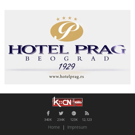
340K
234K
123K
12,123
Home
|
Impresum