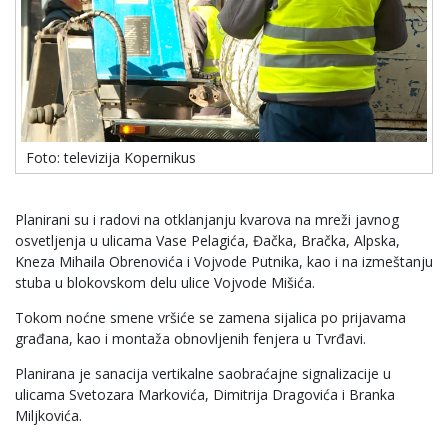
Foto: televizija Kopernikus
Planirani su i radovi na otklanjanju kvarova na mreži javnog
osvetljenja u ulicama Vase Pelagića, Đačka, Bračka, Alpska,
Kneza Mihaila Obrenovića i Vojvode Putnika, kao i na izmeštanju
stuba u blokovskom delu ulice Vojvode Mišića.
Tokom noćne smene vršiće se zamena sijalica po prijavama
građana, kao i montaža obnovljenih fenjera u Tvrđavi.
Planirana je sanacija vertikalne saobraćajne signalizacije u
ulicama Svetozara Markovića, Dimitrija Dragovića i Branka
Miljkovića.