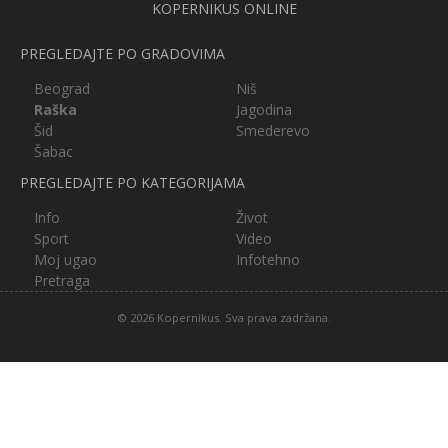
KOPERNIKUS ONLINE
PREGLEDAJTE PO GRADOVIMA
Beograd
Niš
Raška
Jagodina
Šid
Smederevo
Šabac
PREGLEDAJTE PO KATEGORIJAMA
Info
Život
Sport
Video
Moj ugao
Infotehno
Pretraga
© 2026 Kopernikus. Sva prava zadržana.