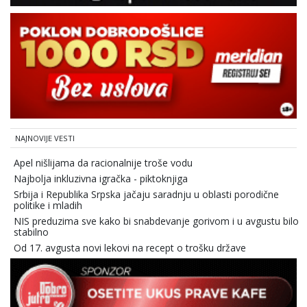
NAJNOVIJE VESTI
Apel nišlijama da racionalnije troše vodu
Najbolja inkluzivna igračka - piktoknjiga
Srbija i Republika Srpska jačaju saradnju u oblasti porodične
politike i mladih
NIS preduzima sve kako bi snabdevanje gorivom i u avgustu bilo
stabilno
Od 17. avgusta novi lekovi na recept o trošku države