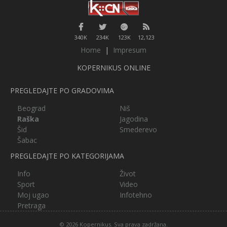
340K
234K
123K
12,123
Home
|
Impresum
KOPERNIKUS ONLINE
PREGLEDAJTE PO GRADOVIMA
Beograd
Niš
Raška
Jagodina
Šid
Smederevo
Šabac
PREGLEDAJTE PO KATEGORIJAMA
Info
Život
Sport
Video
Moj ugao
Infotehno
Pretraga
© 2026 Kopernikus. Sva prava zadržana.