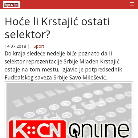
☰
Hoće li Krstajić ostati
selektor?
14.07.2018
|
Sport
Do kraja sledeće nedelje biće poznato da li
selektor reprezentacije Srbije Mladen Krstajić
ostaje na tom mestu, izjavio je potpredsednik
Fudbalskog saveza Srbije Savo Milošević.