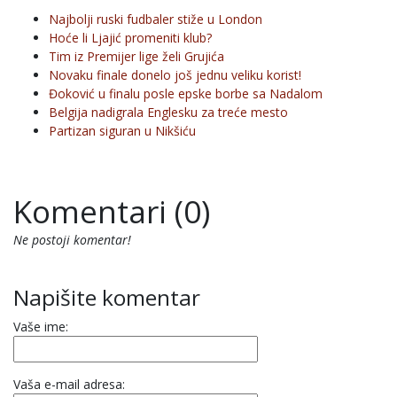
Najbolji ruski fudbaler stiže u London
Hoće li Ljajić promeniti klub?
Tim iz Premijer lige želi Grujića
Novaku finale donelo još jednu veliku korist!
Đoković u finalu posle epske borbe sa Nadalom
Belgija nadigrala Englesku za treće mesto
Partizan siguran u Nikšiću
Komentari (0)
Ne postoji komentar!
Napišite komentar
Vaše ime:
Vaša e-mail adresa: