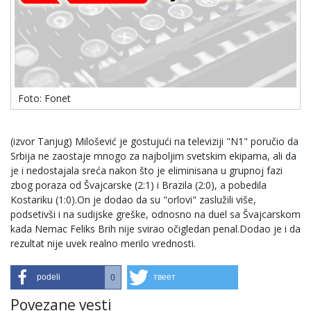
Foto: Fonet
(izvor Tanjug) Milošević je gostujući na televiziji "N1" poručio da
Srbija ne zaostaje mnogo za najboljim svetskim ekipama, ali da
je i nedostajala sreća nakon što je eliminisana u grupnoj fazi
zbog poraza od Švajcarske (2:1) i Brazila (2:0), a pobedila
Kostariku (1:0).On je dodao da su "orlovi" zaslužili više,
podsetivši i na sudijske greške, odnosno na duel sa Švajcarskom
kada Nemac Feliks Brih nije svirao očigledan penal.Dodao je i da
rezultat nije uvek realno merilo vrednosti.
podeli
твеет
0
Povezane vesti