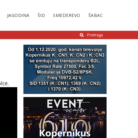
JAGODINA
ŠID
SMEDEREVO
ŠABAC
Pretraga
lce.