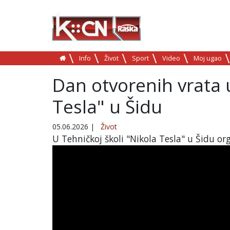
Info
Život
Sport
Video
Moj ugao
Dan otvorenih vrata u
Tesla" u Šidu
05.06.2026
|
Život
U Tehničkoj školi "Nikola Tesla" u Šidu o