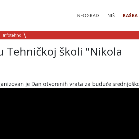
BEOGRAD
NIŠ
RAŠKA
Infotehno
 Tehničkoj školi "Nikola
rganizovan je Dan otvorenih vrata za buduće srednjoško