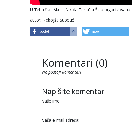
U Tehničkoj školi „Nikola Tesla” u Šidu organizovan
autor: Nebojša Subotić
podeli
твеет
0
Komentari (0)
Ne postoji komentar!
Napišite komentar
Vaše ime:
Vaša e-mail adresa: