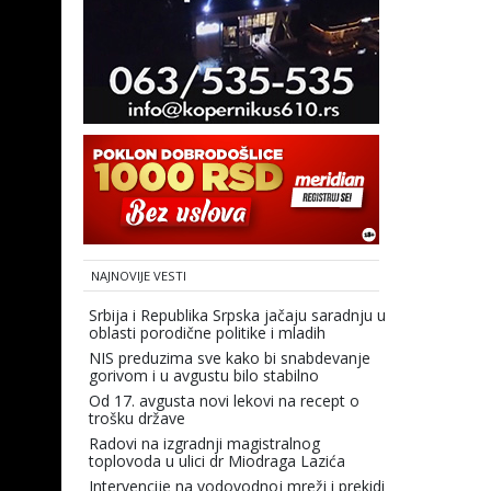
NAJNOVIJE VESTI
Srbija i Republika Srpska jačaju saradnju u
oblasti porodične politike i mladih
NIS preduzima sve kako bi snabdevanje
gorivom i u avgustu bilo stabilno
Od 17. avgusta novi lekovi na recept o
trošku države
Radovi na izgradnji magistralnog
toplovoda u ulici dr Miodraga Lazića
Intervencije na vodovodnoj mreži i prekidi