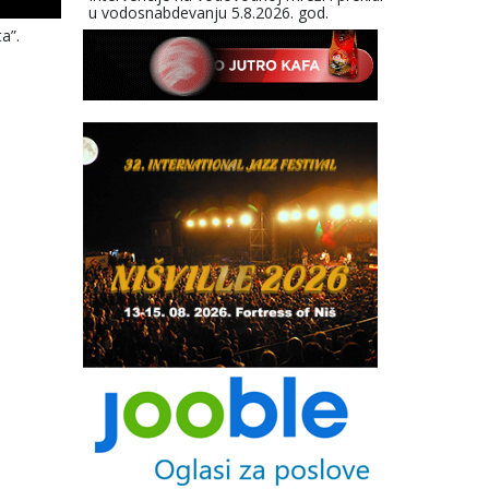
u vodosnabdevanju 5.8.2026. god.
a”.