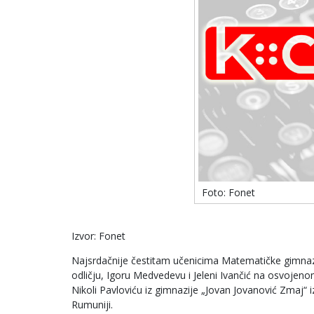
Foto: Fonet
Izvor: Fonet
Najsrdačnije čestitam učenicima Matematičke gimnaz
odličju, Igoru Medvedevu i Jeleni Ivančić na osvoje
Nikoli Pavloviću iz gimnazije „Jovan Jovanović Zmaj“
Rumuniji.