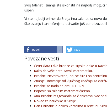
Svoj talenat i znanje ste iskoristili na najbolji mogući
uspeh.
Vi ste najbolji primer da Srbija ima talenat za novo
školovanju i takmičenjima ostvarite još puno izuzetnih 
podeli
твеет
0
Povezane vesti
Četiri zlata i dve bronze za srpske đake u Kaza
Kako da vaše dete zavoli matematiku?
Brnabić: Neverovatno, oni se šire i na centralnu
Znanje i inovacije od ključnog značaja za održiv
Brnabić se nada prijemu u CERN
Popović sa mladim matematičarima
Ana Brnabić razgovarala sa članicama Nacionaln
Novac za naučnike iz Srbije
Han i Brnabić o daljim koracima u pristupu Srbi