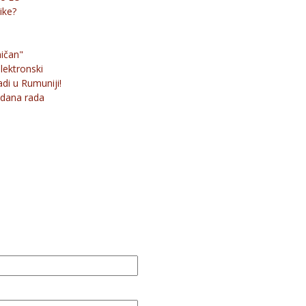
ike?
ičan"
lektronski
di u Rumuniji!
 dana rada