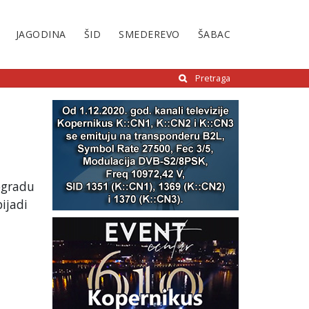
JAGODINA
ŠID
SMEDEREVO
ŠABAC
Pretraga
ogradu
ijadi